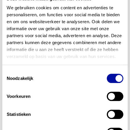
E-mailadres
*
We gebruiken cookies om content en advertenties te 
personaliseren, om functies voor social media te bieden 
Stel hieronder je vraag:
*
en om ons websiteverkeer te analyseren. Ook delen we 
informatie over uw gebruik van onze site met onze 
partners voor social media, adverteren en analyse. Deze 
Verzenden
partners kunnen deze gegevens combineren met andere 
informatie die u aan ze heeft verstrekt of die ze hebben 
verzameld op basis van uw gebruik van hun services.
contactgegevens
Toestemmingsselectie
Noodzakelijk
E-mail
beproevenexamenprogramma@slo.nl
Voorkeuren
Bezoekadres
Stationsplein 1, 3818 LE, Amersfoort
Statistieken
Postadres