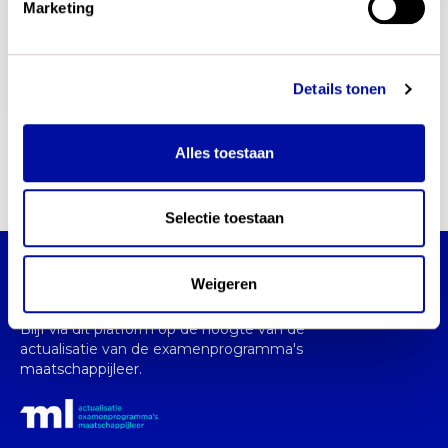
Marketing
Postbus 502, 3008AM, Amersfoort Nederland
Details tonen
persvoorlichting
E-mail
Alles toestaan
communicatie@slo.nl
Selectie toestaan
Actualisatie examenprogramma's
Weigeren
maatschappijleer
Blijf via dit platform op de hoogte van de
actualisatie van de examenprogramma's
maatschappijleer.